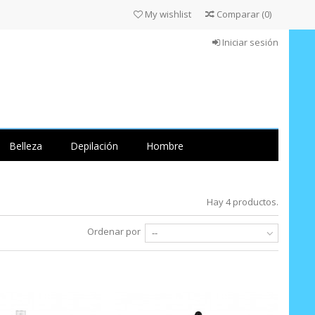
My wishlist
Comparar
(
0
)
Iniciar sesión
Belleza
Depilación
Hombre
Hay 4 productos.
Ordenar por
--