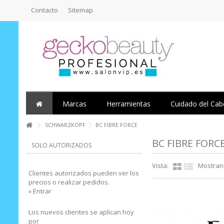
Contacto
Sitemap
Marcas
Herramientas
Cuidado del Cab
SCHWARZKOPF
BC FIBRE FORCE
BC FIBRE FORC
SOLO AUTORIZADOS
Vista:
Mostrand
Clientes autorizados pueden ver los
precios o realizar pedidos.
» Entrar
Los nuevos clientes se aplican hoy
por