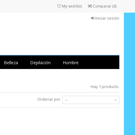
My wishlist
Comparar
(
0
)
Iniciar sesión
Belleza
Depilación
Hombre
Hay 1 producto.
Ordenar por
--