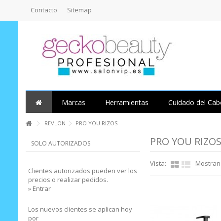
Contacto
Sitemap
Marcas
Herramientas
Cuidado del Cab
REVLON
PRO YOU RIZOS
PRO YOU RIZO
SOLO AUTORIZADOS
Vista:
Mostrand
Clientes autorizados pueden ver los
precios o realizar pedidos.
» Entrar
Los nuevos clientes se aplican hoy
por