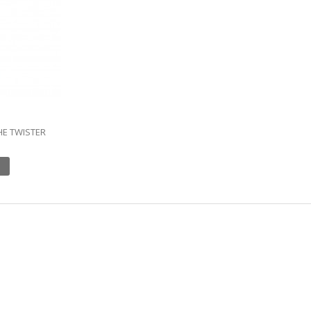
HE TWISTER
350 ML