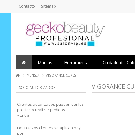
Contacto
Sitemap
Marcas
Herramientas
Cuidado del Cab
YUNSEY
VIGORANCE CURLS
VIGORANCE C
SOLO AUTORIZADOS
Clientes autorizados pueden ver los
precios o realizar pedidos.
» Entrar
Los nuevos clientes se aplican hoy
por