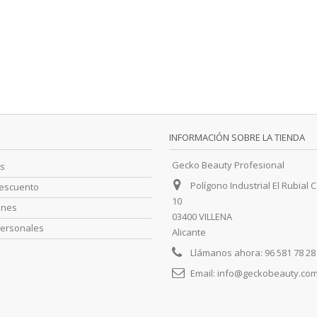
INFORMACIÓN SOBRE LA TIENDA
Gecko Beauty Profesional
s
Polígono Industrial El Rubial C
descuento
10
ones
03400 VILLENA
personales
Alicante
Llámanos ahora:
96 581 78 28
Email:
info@geckobeauty.co