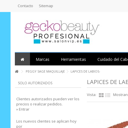
Contacto
Sitemap
Marcas
Herramientas
Cuidado del Cab
PEGGY SAGE MAQUILLAJE
LAPICES DE LABIOS-
LAPICES DE LA
SOLO AUTORIZADOS
Vista:
Mostrand
Clientes autorizados pueden ver los
precios o realizar pedidos.
» Entrar
Los nuevos clientes se aplican hoy
por