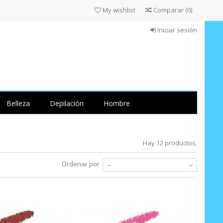
My wishlist
Comparar
(
0
)
Iniciar sesión
Belleza
Depilación
Hombre
Hay 12 productos.
Ordenar por
--