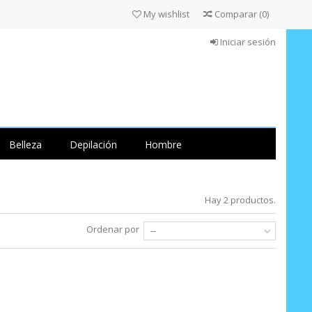
My wishlist
Comparar
(
0
)
Iniciar sesión
Belleza
Depilación
Hombre
Hay 2 productos.
Ordenar por
--