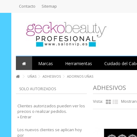
Contacto
Sitemap
Marcas
Herramientas
Cuidado del Cab
UÑAS
ADHESIVOS
ADORNOS UÑAS
ADHESIVOS
SOLO AUTORIZADOS
Vista:
Mostrand
Clientes autorizados pueden ver los
precios o realizar pedidos.
» Entrar
Los nuevos clientes se aplican hoy
por