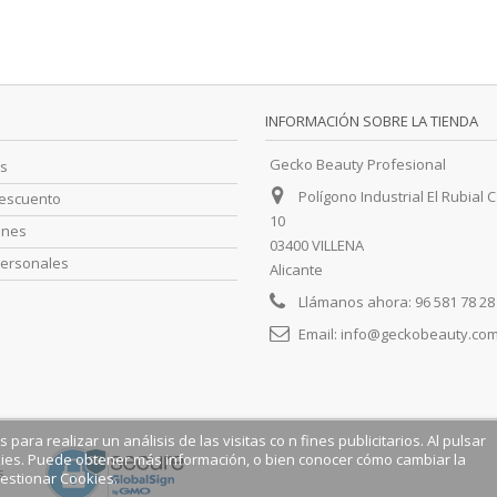
INFORMACIÓN SOBRE LA TIENDA
Gecko Beauty Profesional
s
Polígono Industrial El Rubial C
descuento
10
ones
03400 VILLENA
personales
Alicante
Llámanos ahora:
96 581 78 28
Email:
info@geckobeauty.co
para realizar un análisis de las visitas co n fines publicitarios. Al pulsar
ies. Puede obtener más información, o bien conocer cómo cambiar la
s.
estionar Cookies.