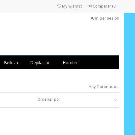
My wishlist
Comparar
(
0
)
Iniciar sesión
Belleza
Depilación
Hombre
Hay 2 productos.
Ordenar por
--