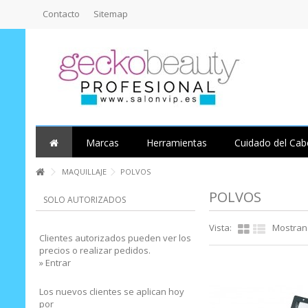
Contacto
Sitemap
Marcas
Herramientas
Cuidado del Cab
MAQUILLAJE
POLVOS
POLVOS
SOLO AUTORIZADOS
Vista:
Mostrand
Clientes autorizados pueden ver los
precios o realizar pedidos.
» Entrar
Los nuevos clientes se aplican hoy
por